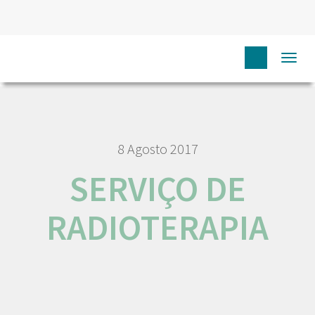
HOME
MATERIAIS INFORMATIVOS
SERVIÇO DE
Togg
RADIOTERAPIA
navi
8 Agosto 2017
SERVIÇO DE
RADIOTERAPIA