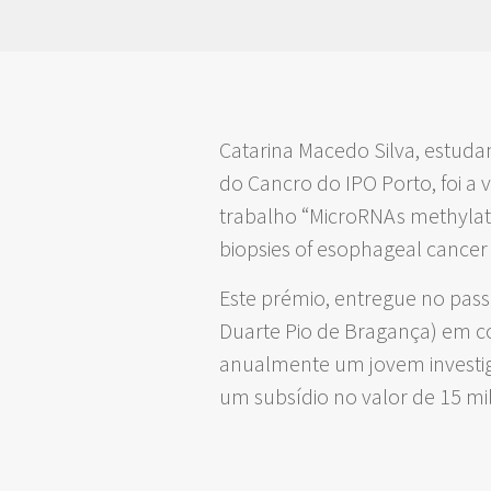
Catarina Macedo Silva, estud
do Cancro do IPO Porto, foi a 
trabalho “MicroRNAs methylatio
biopsies of esophageal cancer 
Este prémio, entregue no pass
Duarte Pio de Bragança) em co
anualmente um jovem investig
um subsídio no valor de 15 mil