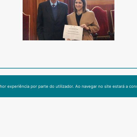
 Connosco
Outros Links
hor experiência por parte do utilizador. Ao navegar no site estará a cons
 de Administração
Emprego e Carreira
poporto.min-saude.pt
Associações de Doentes
e Gestão de Doentes
Donativos
oporto.min-saude.pt
Comunicação
 de Comunicação
Registo Oncológico Regional Do Nor
decomunicacao@ipoporto.min-
Mapa do Site