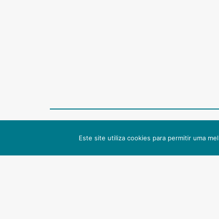
Contactos
Fale
Este site utiliza cookies para permitir uma mel
Instituto Português de Oncologia do Porto FG,
Conselho
EPE (IPO-Porto)
diripo@i
Rua Dr. António Bernardino de Almeida
Serviço d
4200-072 Porto
geral@ip
T. +351
225 084 000
Gabinete
F. +351
225 084 001
gabinete
saude.pt