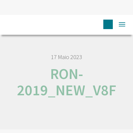
HOME
RON-2019_NEW_V8F
Togg
navi
17 Maio 2023
RON-
2019_NEW_V8F