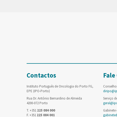
Contactos
Fale
Instituto Português de Oncologia do Porto FG,
Conselho
EPE (IPO-Porto)
diripo@i
Rua Dr. António Bernardino de Almeida
Serviço d
4200-072 Porto
geral@ip
T. +351
225 084 000
Gabinete
F. +351
225 084 001
gabinete