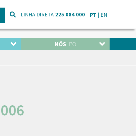
LINHA DIRETA
225 084 000
PT
EN
NÓS
IPO
2006