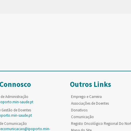
 Connosco
Outros Links
 de Administração
Emprego e Carreira
poporto.min-saude.pt
Associações de Doentes
e Gestão de Doentes
Donativos
oporto.min-saude.pt
Comunicação
 de Comunicação
Registo Oncológico Regional Do Nor
decomunicacao@ipoporto.min-
Mapa do Site