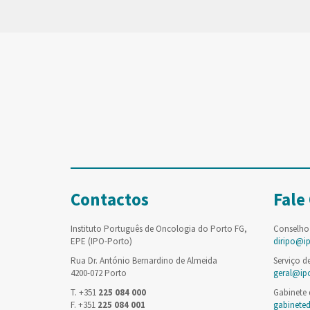
Contactos
Fale
Instituto Português de Oncologia do Porto FG,
Conselho
EPE (IPO-Porto)
diripo@i
Rua Dr. António Bernardino de Almeida
Serviço d
4200-072 Porto
geral@ip
T. +351
225 084 000
Gabinete
F. +351
225 084 001
gabinete