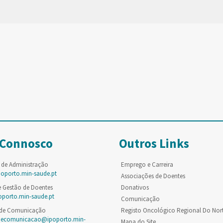
 Connosco
Outros Links
 de Administração
Emprego e Carreira
poporto.min-saude.pt
Associações de Doentes
e Gestão de Doentes
Donativos
oporto.min-saude.pt
Comunicação
 de Comunicação
Registo Oncológico Regional Do Nor
decomunicacao@ipoporto.min-
Mapa do Site