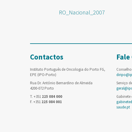
RO_Nacional_2007
Contactos
Fale
Instituto Português de Oncologia do Porto FG,
Conselho
EPE (IPO-Porto)
diripo@i
Rua Dr. António Bernardino de Almeida
Serviço d
4200-072 Porto
geral@ip
T. +351
225 084 000
Gabinete
F. +351
225 084 001
gabinete
saude.pt