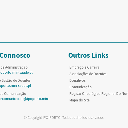
 Connosco
Outros Links
 de Administração
Emprego e Carreira
poporto.min-saude.pt
Associações de Doentes
e Gestão de Doentes
Donativos
oporto.min-saude.pt
Comunicação
 de Comunicação
Registo Oncológico Regional Do Nor
decomunicacao@ipoporto.min-
Mapa do Site
© Copyright IPO-PORTO. Todos os direitos reservados.