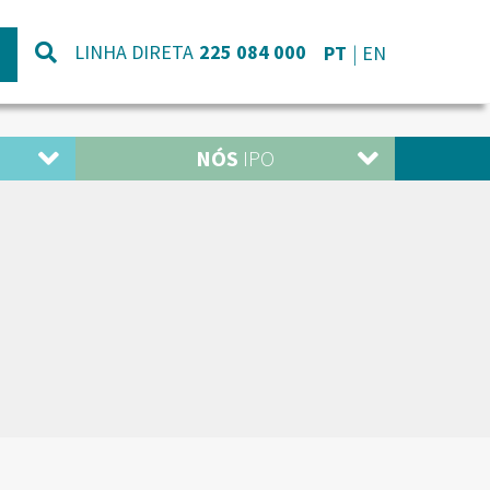
LINHA DIRETA
225 084 000
PT
EN
NÓS
IPO