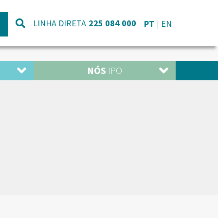
LINHA DIRETA
225 084 000
PT
EN
NÓS
IPO