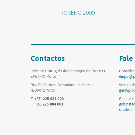
RORENO 2009
Contactos
Fale
Instituto Português de Oncologia do Porto FG,
Conselho
EPE (IPO-Porto)
diripo@i
Rua Dr. António Bernardino de Almeida
Serviço d
4200-072 Porto
geral@ip
T. +351
225 084 000
Gabinete
F. +351
225 084 001
gabinete
saude.pt