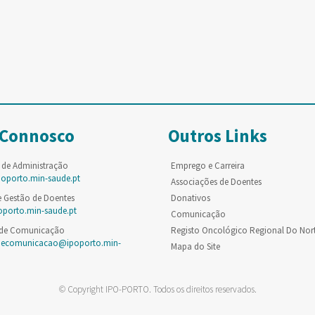
 Connosco
Outros Links
 de Administração
Emprego e Carreira
poporto.min-saude.pt
Associações de Doentes
e Gestão de Doentes
Donativos
oporto.min-saude.pt
Comunicação
 de Comunicação
Registo Oncológico Regional Do Nor
decomunicacao@ipoporto.min-
Mapa do Site
© Copyright IPO-PORTO. Todos os direitos reservados.