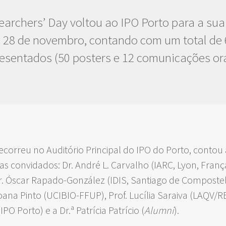
archers’ Day voltou ao IPO Porto para a sua
 28 de novembro, contando com um total de 
esentados (50 posters e 12 comunicações ora
decorreu no Auditório Principal do IPO do Porto, contou
tas convidados: Dr. André L. Carvalho (IARC, Lyon, Franç
r. Óscar Rapado-González (IDIS, Santiago de Compostela
Joana Pinto (UCIBIO-FFUP), Prof. Lucília Saraiva (LAQV
PO Porto) e a Dr.ª Patrícia Patrício (
Alumni
).