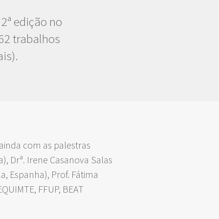
 2ª edição no
62 trabalhos
is).
 ainda com as palestras
a), Drª. Irene Casanova Salas
, Espanha), Prof. Fátima
/REQUIMTE, FFUP, BEAT