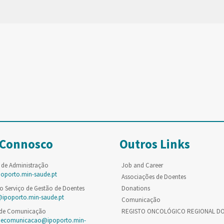
 Connosco
Outros Links
 de Administração
Job and Career
poporto.min-saude.pt
Associações de Doentes
o Serviço de Gestão de Doentes
Donations
@ipoporto.min-saude.pt
Comunicação
 de Comunicação
REGISTO ONCOLÓGICO REGIONAL D
decomunicacao@ipoporto.min-