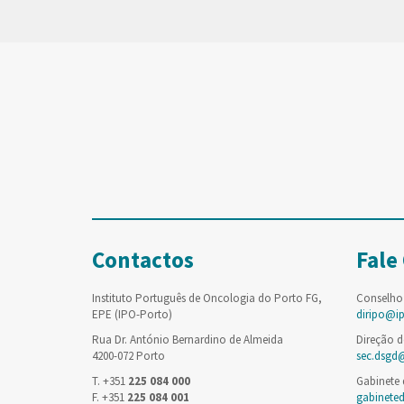
Contactos
Fale
Instituto Português de Oncologia do Porto FG,
Conselho
EPE (IPO-Porto)
diripo@i
Rua Dr. António Bernardino de Almeida
Direção d
4200-072 Porto
sec.dsgd
T. +351
225 084 000
Gabinete
F. +351
225 084 001
gabinete