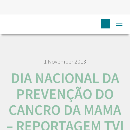
HOME
N
COMUNICAÇÃO
MEDIA
DIA NACIONAL
Togg
DA PREVENÇÃO DO CANCRO DA MAMA – REPORTAGEM TVI
navi
1 November 2013
DIA NACIONAL DA
PREVENÇÃO DO
CANCRO DA MAMA
– REPORTAGEM TVI