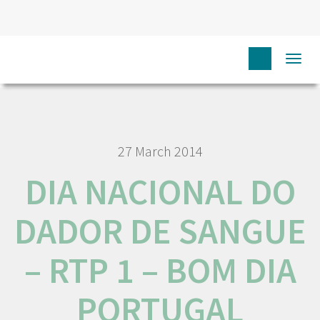
HOME
N
COMUNICAÇÃO
MEDIA
DIA NACIONAL
Togg
DO DADOR DE SANGUE – RTP 1 – BOM DIA PORTUGAL
navi
27 March 2014
DIA NACIONAL DO
DADOR DE SANGUE
– RTP 1 – BOM DIA
PORTUGAL