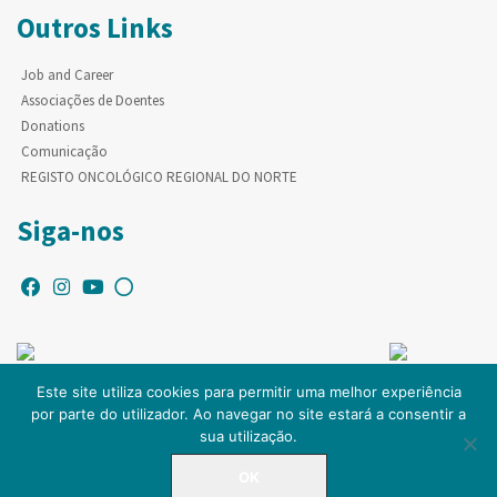
Outros Links
Job and Career
Associações de Doentes
Donations
Comunicação
REGISTO ONCOLÓGICO REGIONAL DO NORTE
Siga-nos
Este site utiliza cookies para permitir uma melhor experiência
por parte do utilizador. Ao navegar no site estará a consentir a
© Copyright IPO-PORTO. Todos os direitos reservados.
sua utilização.
OK
LINHA DIRETA
225 084 000