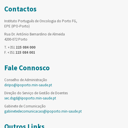
Contactos
Instituto Português de Oncologia do Porto FG,
EPE (IPO-Porto)
Rua Dr. António Bernardino de Almeida
4200-072 Porto
T. +351
225 084 000
F. +351
225 084 001
Fale Connosco
Conselho de Administração
diripo@ipoporto.min-saude.pt
Direção do Serviço de Gestão de Doentes
sec.dsgd@ipoporto.min-saude.pt
Gabinete de Comunicação
gabinetedecomunicacao@ipoporto.min-saude.pt
Outros Links