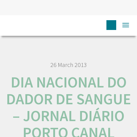
HOME
N
COMUNICAÇÃO
MEDIA
DIA NACIONAL
Togg
DO DADOR DE SANGUE – JORNAL DIÁRIO PORTO CANAL
navi
26 March 2013
DIA NACIONAL DO
DADOR DE SANGUE
– JORNAL DIÁRIO
PORTO CANAL