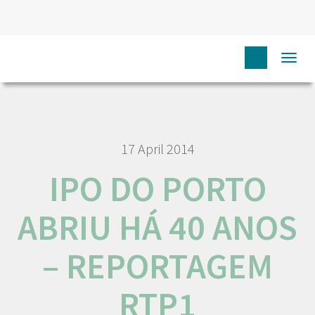
HOME
N
COMUNICAÇÃO
MEDIA
IPO DO PORTO
Togg
ABRIU HÁ 40 ANOS – REPORTAGEM RTP1
navi
17 April 2014
IPO DO PORTO
ABRIU HÁ 40 ANOS
– REPORTAGEM
RTP1