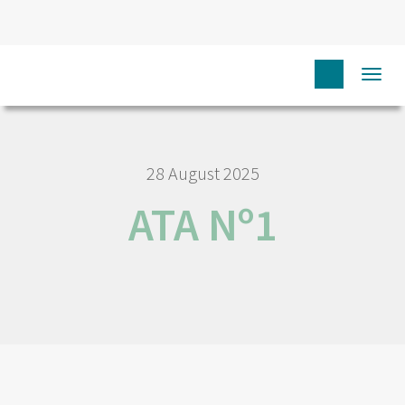
HOME
ATA Nº1
Togg
navi
28 August 2025
ATA Nº1