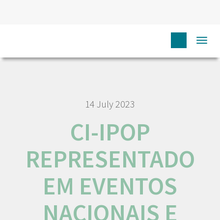
HOME
NÓS IPO
COMUNICAÇÃO
NOTÍCIAS
CI-
Togg
IPOP REPRESENTADO EM EVENTOS NACIONAIS E INTERNACIONAIS
navi
14 July 2023
CI-IPOP
REPRESENTADO
EM EVENTOS
NACIONAIS E