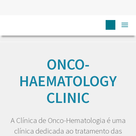
Togg
HOME
EU DOENTE
CARING FOR YOU
ONCO-
HAEMATOLOGY CLINIC
navi
ONCO-
HAEMATOLOGY
CLINIC
A Clínica de Onco-Hematologia é uma
clínica dedicada ao tratamento das