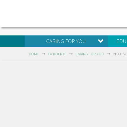
CARING FOR YOU
EDU
HOME
EU DOENTE
CARING FOR YOU
PITCH V