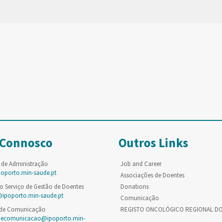
 Connosco
Outros Links
 de Administração
Job and Career
poporto.min-saude.pt
Associações de Doentes
o Serviço de Gestão de Doentes
Donations
@ipoporto.min-saude.pt
Comunicação
 de Comunicação
REGISTO ONCOLÓGICO REGIONAL D
decomunicacao@ipoporto.min-