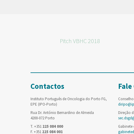
Pitch VBHC 2018
Contactos
Fale
Instituto Português de Oncologia do Porto FG,
Conselho
EPE (IPO-Porto)
diripo@i
Rua Dr. António Bernardino de Almeida
Direção d
4200-072 Porto
sec.dsgd
T. +351
225 084 000
Gabinete
F. +351
225 084 001
gabinete