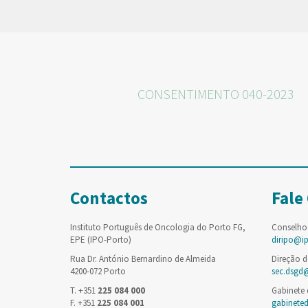
CONSENTIMENTO 040-2023
Contactos
Fale
Instituto Português de Oncologia do Porto FG,
Conselho
EPE (IPO-Porto)
diripo@i
Rua Dr. António Bernardino de Almeida
Direção d
4200-072 Porto
sec.dsgd
T. +351
225 084 000
Gabinete
F. +351
225 084 001
gabinete