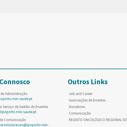
 Connosco
Outros Links
 de Administração
Job and Career
poporto.min-saude.pt
Associações de Doentes
o Serviço de Gestão de Doentes
Donations
@ipoporto.min-saude.pt
Comunicação
 de Comunicação
REGISTO ONCOLÓGICO REGIONAL D
decomunicacao@ipoporto.min-