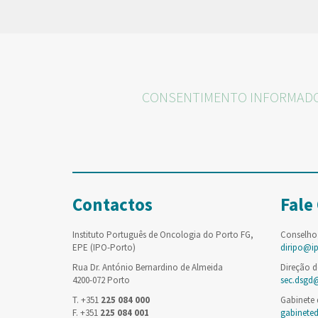
CONSENTIMENTO INFORMAD
Contactos
Fale
Instituto Português de Oncologia do Porto FG,
Conselho
EPE (IPO-Porto)
diripo@i
Rua Dr. António Bernardino de Almeida
Direção d
4200-072 Porto
sec.dsgd
T. +351
225 084 000
Gabinete
F. +351
225 084 001
gabinete