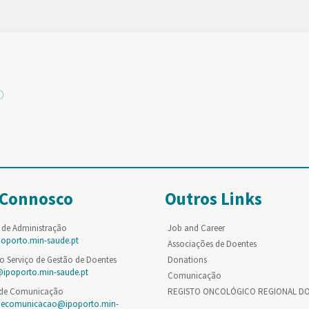
O
 Connosco
Outros Links
 de Administração
Job and Career
poporto.min-saude.pt
Associações de Doentes
o Serviço de Gestão de Doentes
Donations
@ipoporto.min-saude.pt
Comunicação
 de Comunicação
REGISTO ONCOLÓGICO REGIONAL D
decomunicacao@ipoporto.min-