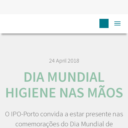
HOME
NÓS IPO
COMUNICAÇÃO
NOTÍCIAS
DIA
Togg
MUNDIAL HIGIENE NAS MÃOS
navi
24 April 2018
DIA MUNDIAL
HIGIENE NAS MÃOS
O IPO-Porto convida a estar presente nas
comemorações do Dia Mundial de