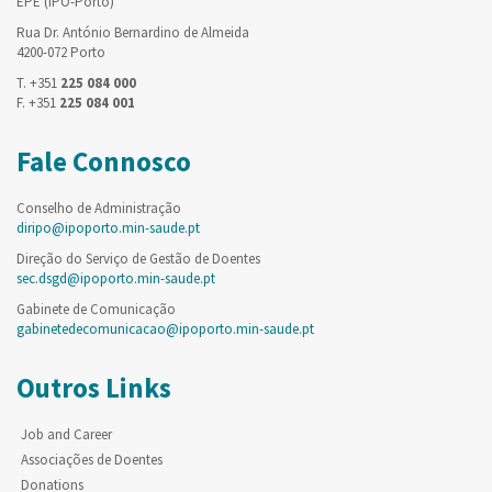
EPE (IPO-Porto)
Rua Dr. António Bernardino de Almeida
4200-072 Porto
T. +351
225 084 000
F. +351
225 084 001
Fale Connosco
Conselho de Administração
diripo@ipoporto.min-saude.pt
Direção do Serviço de Gestão de Doentes
sec.dsgd@ipoporto.min-saude.pt
Gabinete de Comunicação
gabinetedecomunicacao@ipoporto.min-saude.pt
Outros Links
Job and Career
Associações de Doentes
Donations