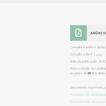
ANÚNCI
Consulte o anúncio de re
Consulte a Ata nº 1
aqui
Data da publicação: 19-0
Prazo e modo: os candida
no prazo de
05
dias úteis 
Documentos disponíveis p
Formulário de candidatur
Consentimento informado