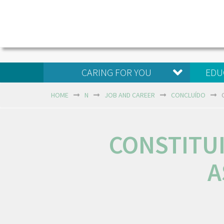
CARING FOR YOU
EDU
HOME
N
JOB AND CAREER
CONCLUÍDO
CONSTITUI
A