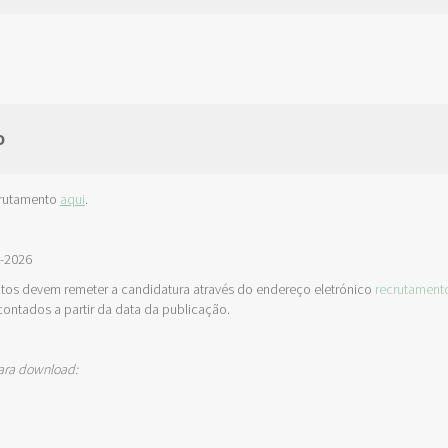
O
crutamento
aqui
.
1-2026
tos devem remeter a candidatura através do endereço eletrónico
recrutament
contados a partir da data da publicação.
ara download:
a