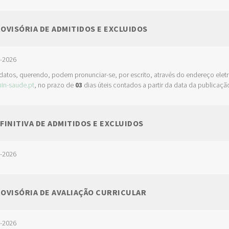
ROVISÓRIA DE ADMITIDOS E EXCLUIDOS
3-2026
idatos, querendo, podem pronunciar-se, por escrito, através do endereço elet
in-saude.pt
, no prazo de
03
dias úteis contados a partir da data da publicaçã
EFINITIVA DE ADMITIDOS E EXCLUIDOS
3-2026
ROVISÓRIA DE AVALIAÇÃO CURRICULAR
3-2026