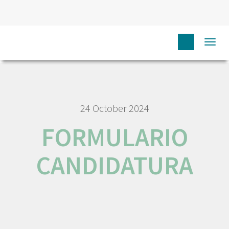
HOME
N
JOB AND CAREER
FORMULARIO
Togg
CANDIDATURA
navi
24 October 2024
FORMULARIO
CANDIDATURA