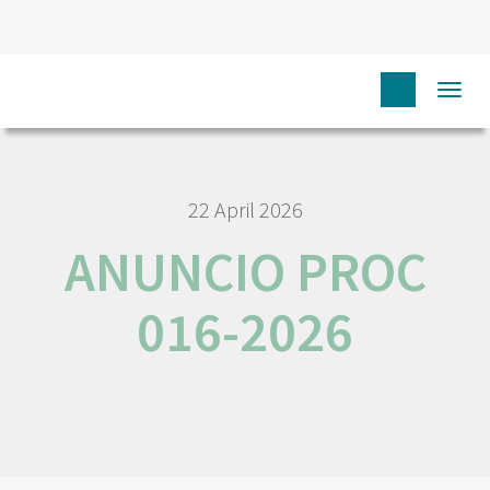
HOME
N
JOB AND CAREER
ANUNCIO PROC 016-2026
Togg
navi
22 April 2026
ANUNCIO PROC
016-2026