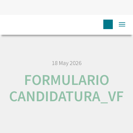
HOME
N
JOB AND CAREER
FORMULARIO
Togg
CANDIDATURA_VF
navi
18 May 2026
FORMULARIO
CANDIDATURA_VF