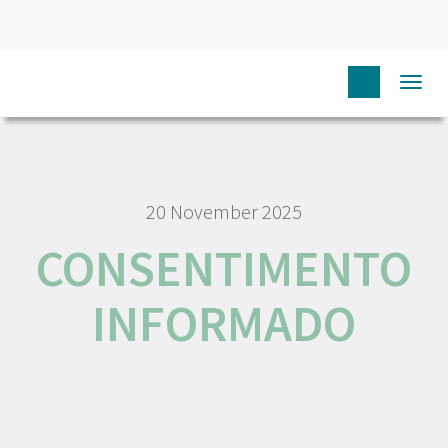
HOME
N
JOB AND CAREER
CONSENTIMENTO
Togg
INFORMADO
navi
20 November 2025
CONSENTIMENTO
INFORMADO