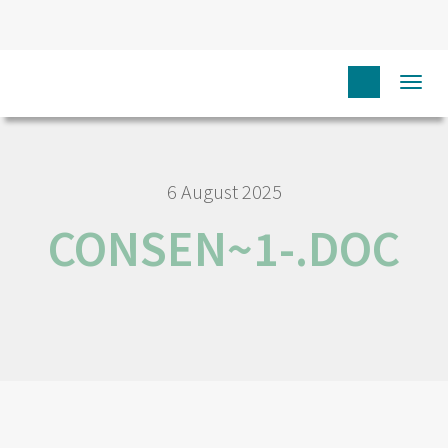
HOME
N
JOB AND CAREER
CONSEN~1-.DOC
Togg
navi
6 August 2025
CONSEN~1-.DOC