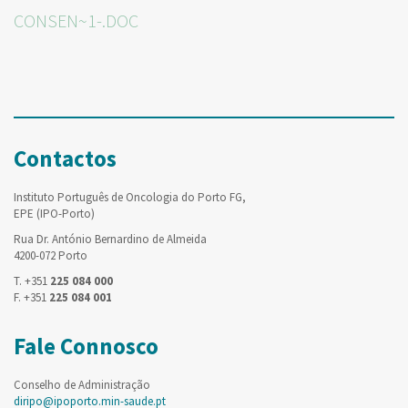
CONSEN~1-.DOC
Contactos
Instituto Português de Oncologia do Porto FG,
EPE (IPO-Porto)
Rua Dr. António Bernardino de Almeida
4200-072 Porto
T. +351
225 084 000
F. +351
225 084 001
Fale Connosco
Conselho de Administração
diripo@ipoporto.min-saude.pt