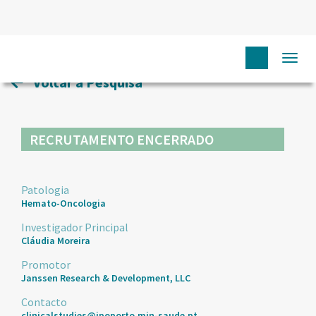
HOME
ENSAIOS CLÍNICOS
123
Togg
navi
Voltar à Pesquisa
RECRUTAMENTO ENCERRADO
Patologia
Hemato-Oncologia
Investigador Principal
Cláudia Moreira
Promotor
Janssen Research & Development, LLC
Contacto
clinicalstudies@ipoporto.min-saude.pt