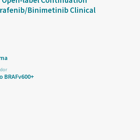
n Open-label Continuation
rafenib/Binimetinib Clinical
oma
dor
o BRAFv600+