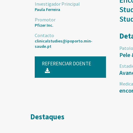
Enc
Investigador Principal
Stud
Paula Ferreira
Stu
Promotor
Pfizer Inc.
Det
Contacto
clinicalstudies@ipoporto.min-
saude.pt
Patolo
Pele 
REFERENCIAR DOENTE
Estadi
Avan
Medic
encor
Destaques