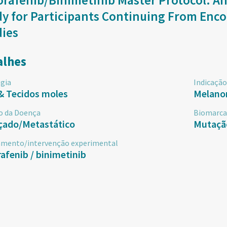
orafenib/Binimetinib Master Protocol: A
y for Participants Continuing From Enco
dies
alhes
gia
Indicação
& Tecidos moles
Melan
o da Doença
Biomarca
çado/Metastático
Mutaçã
amento/intervenção experimental
afenib / binimetinib