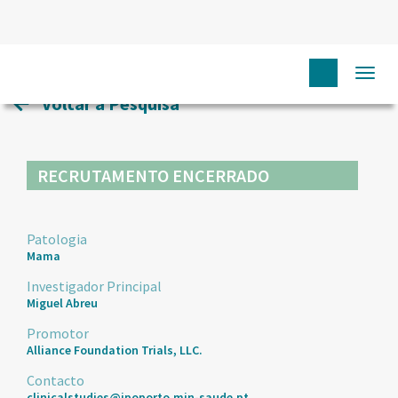
HOME
ENSAIOS CLÍNICOS
90
Togg
navi
Voltar à Pesquisa
RECRUTAMENTO ENCERRADO
Patologia
Mama
Investigador Principal
Miguel Abreu
Promotor
Alliance Foundation Trials, LLC.
Contacto
clinicalstudies@ipoporto.min-saude.pt