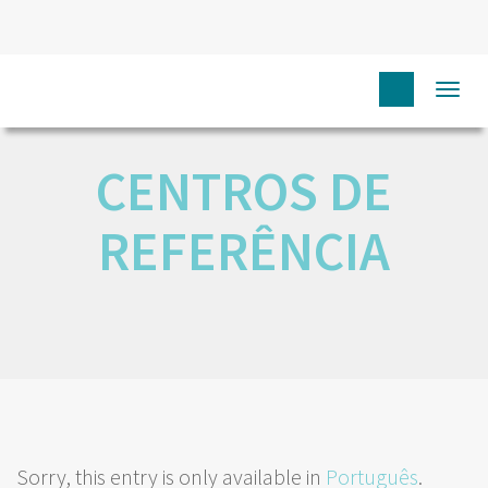
HOME
EU CIDADÃO
CENTROS DE REFERÊNCIA
Togg
navi
CENTROS DE
REFERÊNCIA
Sorry, this entry is only available in
Português
.