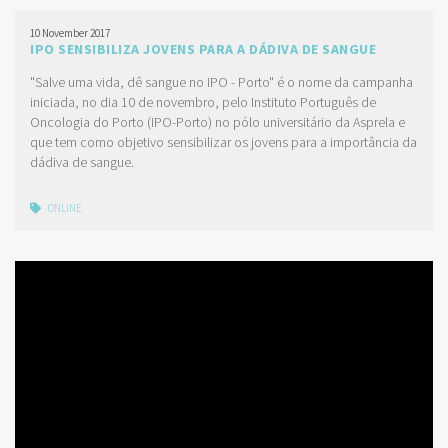
10 November 2017
IPO SENSIBILIZA JOVENS PARA A DÁDIVA DE SANGUE
"Salve uma vida, dê sangue no IPO - Porto" é o nome da campanha
iniciada, no dia 10 de novembro, pelo Instituto Português de
Oncologia do Porto (IPO-Porto) no pólo universitário da Asprela e
que tem como objetivo sensibilizar os jovens para a importância da
dádiva de sangue.
ONLINE