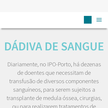
Togg
HOME
EU CIDADÃO
DÁDIVA DE SANGUE
navi
DÁDIVA DE SANGUE
Diariamente, no IPO-Porto, há dezenas
de doentes que necessitam de
transfusão de diversos componentes
sanguíneos, para serem sujeitos a
transplante de medula óssea, cirurgias,
ou para realizarem tratamentos de