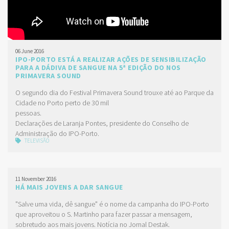
06 June 2016
IPO-PORTO ESTÁ A REALIZAR AÇÕES DE SENSIBILIZAÇÃO
PARA A DÁDIVA DE SANGUE NA 5ª EDIÇÃO DO NOS
PRIMAVERA SOUND
O segundo dia do Festival Primavera Sound trouxe até ao Parque da
Cidade no Porto perto de 30 mil
pessoas.
Declarações de Laranja Pontes, presidente do Conselho de
Administração do IPO-Porto.
TELEVISÃO
11 November 2016
HÁ MAIS JOVENS A DAR SANGUE
"Salve uma vida, dê sangue" é o nome da campanha do IPO-Porto
que aproveitou o S. Martinho para fazer passar a mensagem,
sobretudo aos mais jovens. Notícia no Jornal Destak.