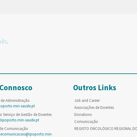
uês
.
 Connosco
Outros Links
 de Administração
Job and Career
poporto.min-saude.pt
Associações de Doentes
o Serviço de Gestão de Doentes
Donations
@ipoporto.min-saude.pt
Comunicação
 de Comunicação
REGISTO ONCOLÓGICO REGIONAL D
decomunicacao@ipoporto.min-