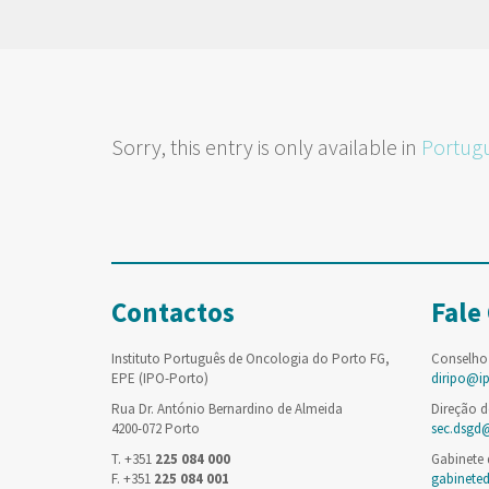
Sorry, this entry is only available in
Portug
Contactos
Fale
Instituto Português de Oncologia do Porto FG,
Conselho
EPE (IPO-Porto)
diripo@i
Rua Dr. António Bernardino de Almeida
Direção d
4200-072 Porto
sec.dsgd
T. +351
225 084 000
Gabinete
F. +351
225 084 001
gabinete