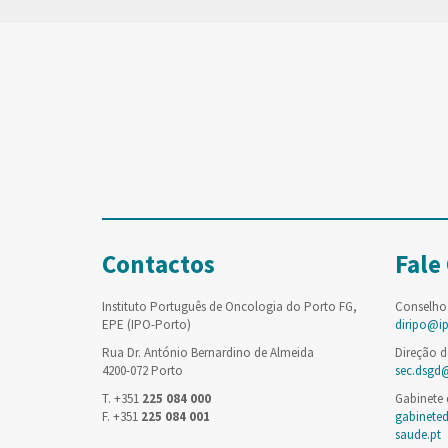
Contactos
Fale
Instituto Português de Oncologia do Porto FG,
Conselho
EPE (IPO-Porto)
diripo@i
Rua Dr. António Bernardino de Almeida
Direção d
4200-072 Porto
sec.dsgd
T. +351
225 084 000
Gabinete
F. +351
225 084 001
gabinete
saude.pt