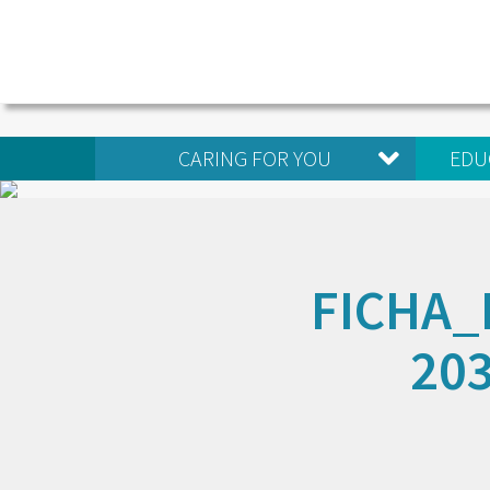
CARING FOR YOU
EDU
FICHA
20