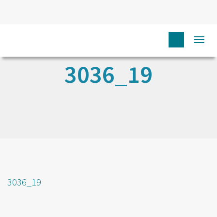
Togg
navi
3036_19
3036_19