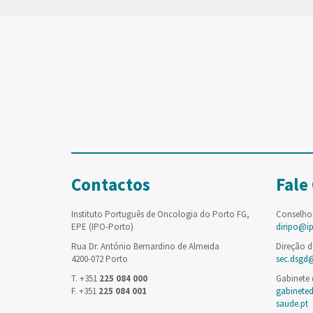
Contactos
Fale
Instituto Português de Oncologia do Porto FG,
Conselho
EPE (IPO-Porto)
diripo@i
Rua Dr. António Bernardino de Almeida
Direção d
4200-072 Porto
sec.dsgd
T. +351
225 084 000
Gabinete
F. +351
225 084 001
gabinete
saude.pt