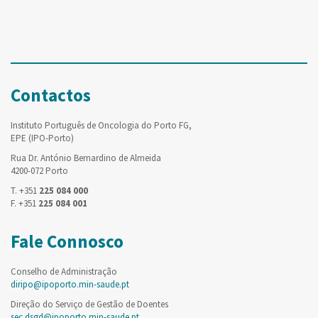
Contactos
Instituto Português de Oncologia do Porto FG,
EPE (IPO-Porto)
Rua Dr. António Bernardino de Almeida
4200-072 Porto
T. +351
225 084 000
F. +351
225 084 001
Fale Connosco
Conselho de Administração
diripo@ipoporto.min-saude.pt
Direção do Serviço de Gestão de Doentes
sec.dsgd@ipoporto.min-saude.pt