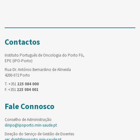
Contactos
Instituto Português de Oncologia do Porto FG,
EPE (IPO-Porto)
Rua Dr. António Bernardino de Almeida
4200-072 Porto
T. +351
225 084 000
F. +351
225 084 001
Fale Connosco
Conselho de Administração
diripo@ipoporto.min-saude.pt
Direção do Serviço de Gestão de Doentes
sec.dsgd@ipoporto.min-saude.pt