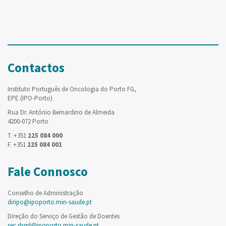
Contactos
Instituto Português de Oncologia do Porto FG,
EPE (IPO-Porto)
Rua Dr. António Bernardino de Almeida
4200-072 Porto
T. +351
225 084 000
F. +351
225 084 001
Fale Connosco
Conselho de Administração
diripo@ipoporto.min-saude.pt
Direção do Serviço de Gestão de Doentes
sec.dsgd@ipoporto.min-saude.pt