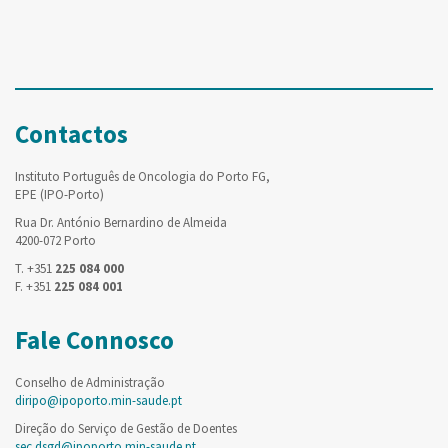
Contactos
Instituto Português de Oncologia do Porto FG,
EPE (IPO-Porto)
Rua Dr. António Bernardino de Almeida
4200-072 Porto
T. +351
225 084 000
F. +351
225 084 001
Fale Connosco
Conselho de Administração
diripo@ipoporto.min-saude.pt
Direção do Serviço de Gestão de Doentes
sec.dsgd@ipoporto.min-saude.pt