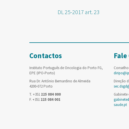
DL 25-2017 art. 23
Contactos
Fale
Instituto Português de Oncologia do Porto FG,
Conselho
EPE (IPO-Porto)
diripo@i
Rua Dr. António Bernardino de Almeida
Direção d
4200-072 Porto
sec.dsgd
T. +351
225 084 000
Gabinete
F. +351
225 084 001
gabinete
saude.pt