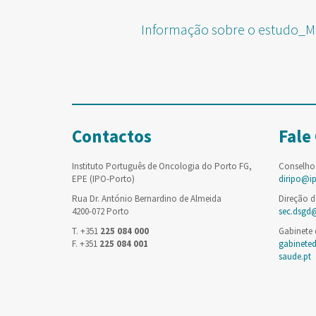
Informação sobre o estudo_M
Contactos
Fale
Instituto Português de Oncologia do Porto FG,
Conselho
EPE (IPO-Porto)
diripo@i
Rua Dr. António Bernardino de Almeida
Direção d
4200-072 Porto
sec.dsgd
T. +351
225 084 000
Gabinete
F. +351
225 084 001
gabinete
saude.pt