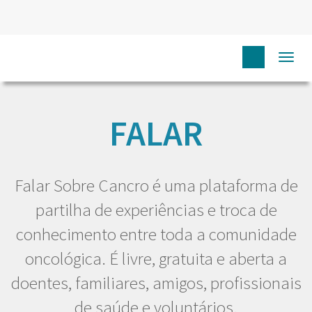
Togg
HOME
EU DOENTE
FALAR
navi
FALAR
Falar Sobre Cancro é uma plataforma de
partilha de experiências e troca de
conhecimento entre toda a comunidade
oncológica. É livre, gratuita e aberta a
doentes, familiares, amigos, profissionais
de saúde e voluntários.