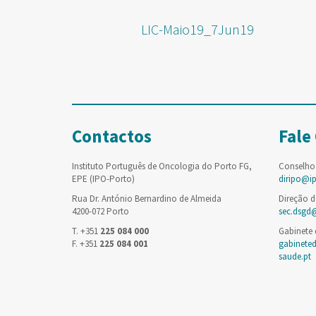
LIC-Maio19_7Jun19
Contactos
Fale
Instituto Português de Oncologia do Porto FG,
Conselho
EPE (IPO-Porto)
diripo@i
Rua Dr. António Bernardino de Almeida
Direção d
4200-072 Porto
sec.dsgd
T. +351
225 084 000
Gabinete
F. +351
225 084 001
gabinete
saude.pt