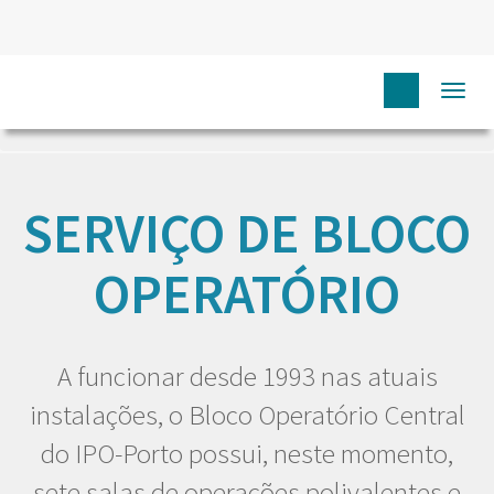
Togg
HOME
EU DOENTE
SERVIÇOS
SERVIÇO DE BLOCO
OPERATÓRIO
navi
SERVIÇO DE BLOCO
OPERATÓRIO
A funcionar desde 1993 nas atuais
instalações, o Bloco Operatório Central
do IPO-Porto possui, neste momento,
sete salas de operações polivalentes e