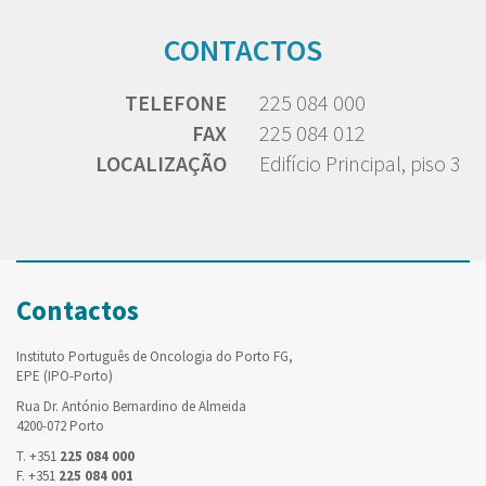
CONTACTOS
TELEFONE
225 084 000
FAX
225 084 012
LOCALIZAÇÃO
Edifício Principal, piso 3
Contactos
Instituto Português de Oncologia do Porto FG,
EPE (IPO-Porto)
Rua Dr. António Bernardino de Almeida
4200-072 Porto
T. +351
225 084 000
F. +351
225 084 001