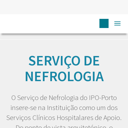
Togg
HOME
EU DOENTE
SERVIÇOS
SERVIÇO DE
NEFROLOGIA
navi
SERVIÇO DE
NEFROLOGIA
O Serviço de Nefrologia do IPO-Porto
insere-se na Instituição como um dos
Serviços Clínicos Hospitalares de Apoio.
Do ponto de vista arquitetónico, o