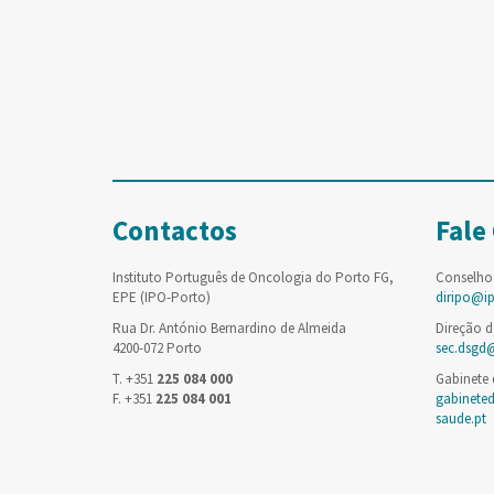
Contactos
Fale
Instituto Português de Oncologia do Porto FG,
Conselho
EPE (IPO-Porto)
diripo@i
Rua Dr. António Bernardino de Almeida
Direção d
4200-072 Porto
sec.dsgd
T. +351
225 084 000
Gabinete
F. +351
225 084 001
gabinete
saude.pt