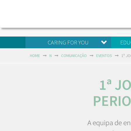
CARING FOR YOU
EDU
HOME
N
COMUNICAÇÃO
EVENTOS
1ª J
1ª J
PERI
A equipa de en