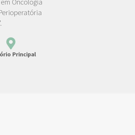
a em Oncologia
erioperatória
.
ório Principal