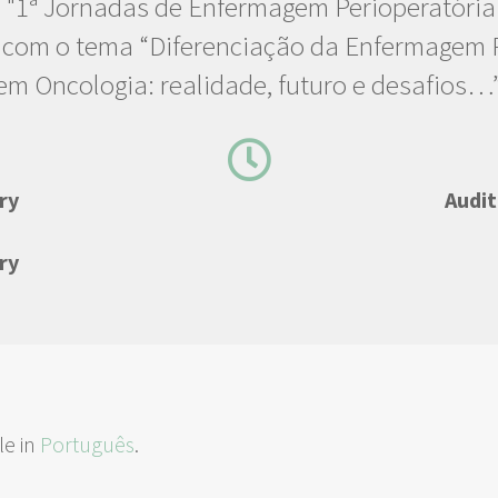
s "1ª Jornadas de Enfermagem Perioperatóri
” com o tema “Diferenciação da Enfermagem P
em Oncologia: realidade, futuro e desafios…”
ry
Audit
ry
le in
Português
.