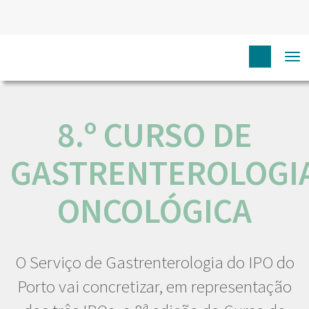
HOME
N
COMUNICAÇÃO
EVENTOS
8.º CURSO
To
DE GASTRENTEROLOGIA ONCOLÓGICA
na
8.º CURSO DE
GASTRENTEROLOGI
ONCOLÓGICA
O Serviço de Gastrenterologia do IPO do
Porto vai concretizar, em representação