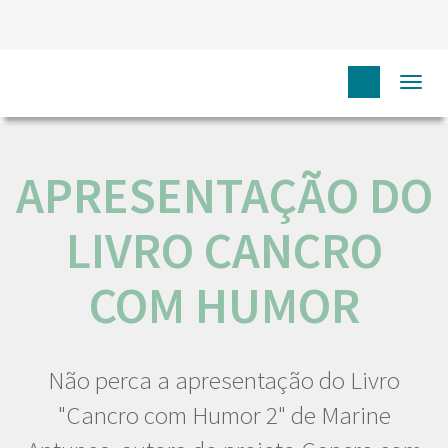
HOME
N
COMUNICAÇÃO
EVENTOS
Togg
APRESENTAÇÃO DO LIVRO CANCRO COM HUMOR
navi
APRESENTAÇÃO DO
LIVRO CANCRO
COM HUMOR
Não perca a apresentação do Livro
"Cancro com Humor 2" de Marine