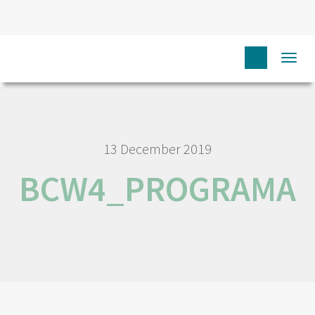
HOME
N
COMUNICAÇÃO
EVENTOS
Togg
BCW4_PROGRAMA
navi
13 December 2019
BCW4_PROGRAMA